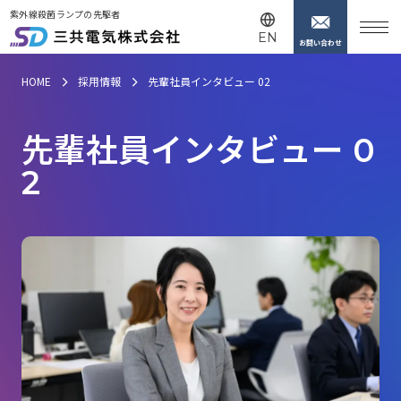
紫外線殺菌ランプの先駆者
EN
お問い合わせ
HOME
採用情報
先輩社員インタビュー 02
先
輩
社
員
イ
ン
タ
ビ
ュ
ー
0
2