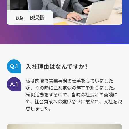
B課長
総務
入社理由はなんですか?
Q.1
私は前職で営業事務の仕事をしていました
A.1
が、その時に三共電気の存在を知りました。
転職活動をする中で、当時の社長との面談に
て、社会貢献への強い想いに惹かれ、入社を決
意しました。