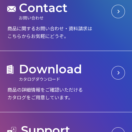
C
o
n
t
a
c
t
お
問
い
合
わ
せ
商品に関するお問い合わせ・資料請求は
こちらからお気軽にどうぞ。
D
o
w
n
l
o
a
d
カ
タ
ロ
グ
ダ
ウ
ン
ロ
ー
ド
商品の詳細情報をご確認いただける
カタログを
ご用意しています。
S
u
p
p
o
r
t