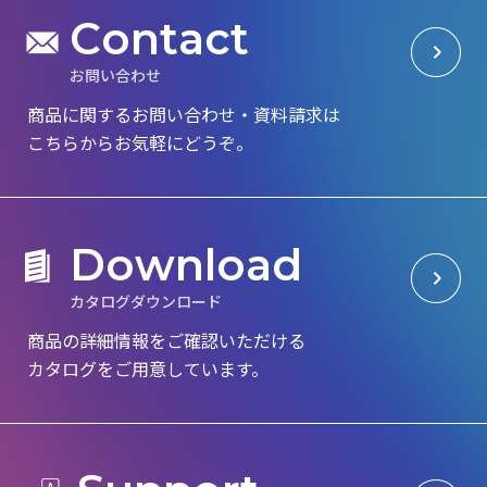
C
o
n
t
a
c
t
お
問
い
合
わ
せ
商品に関するお問い合わせ・資料請求は
こちらからお気軽にどうぞ。
D
o
w
n
l
o
a
d
カ
タ
ロ
グ
ダ
ウ
ン
ロ
ー
ド
商品の詳細情報をご確認いただける
カタログを
ご用意しています。