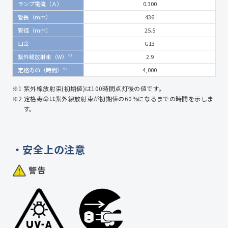
ランプ電流（Ａ）
0.300
管長（mm）
436
管径（mm）
25.5
口金
G13
紫外線放射束（W）
2.9
※1
定格寿命（時間）
4,000
※2
※1 紫外線放射束(初期値)は100時間点灯後の値です。
※2 定格寿命は紫外線放射束が初期値の60%になるまでの時間を示しま
す。
安全上の注意
警告