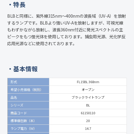
特長
BLBと同様に、紫外線315nm～400nmの波長域（UV-A）を放射
するランプです。BLBより強いUV-Aを放射しますが、可視光線
もわずかながら放射し、波長360nm付近に発光スペクトルの主
ピークをもつ蛍光体を使用しております。捕虫用光源、光化学反
応用光源などに使用されております。
基本情報
形式
FL15BL 368nm
希望小売価格（税別）
オープン
品名
ブラックライトランプ
シリーズ
BL
商品コード
61150110
標準梱包数（本）
20
ランプ電力（Ｗ）
14.7