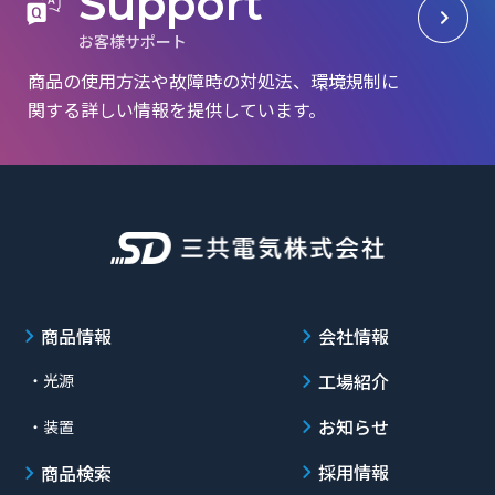
S
u
p
p
o
r
t
お
客
様
サ
ポ
ー
ト
商品の使用方法や故障時の対処法、環境規制に
関する詳しい情報を提供しています。
商品情報
会社情報
工場紹介
・光源
お知らせ
・装置
採用情報
商品検索