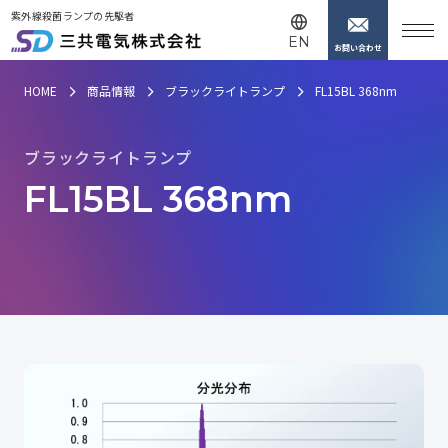
紫外線殺菌ランプの先駆者
EN
お問い合わせ
HOME
商品情報
ブラックライトランプ
FL15BL 368nm
ブ
ラ
ッ
ク
ラ
イ
ト
ラ
ン
プ
F
L
1
5
B
L
3
6
8
n
m