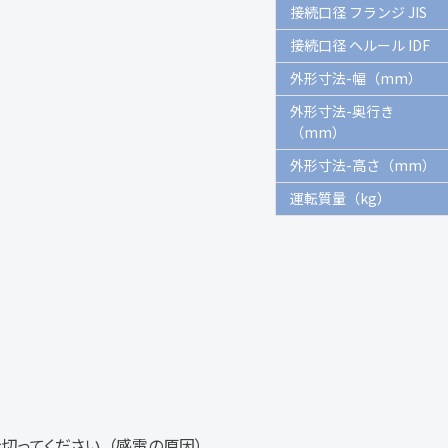
接続口径 フランジ JIS
接続口径 ヘルール IDF
外形寸法-幅（mm）
外形寸法-奥行き
（mm）
外形寸法-高さ（mm）
運転質量（kg）
切ってください。（感電の原因）