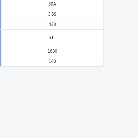
80A
3.5S
420
511
1600
140