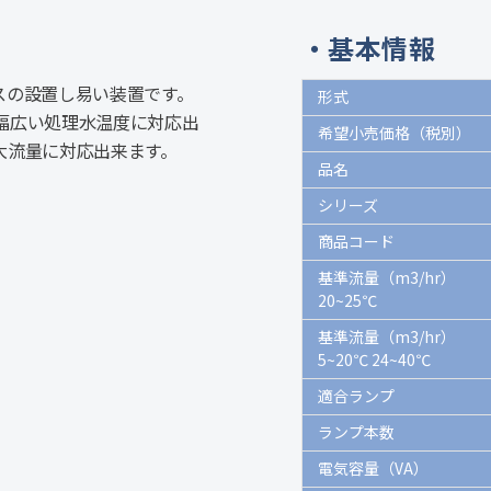
基本情報
スの設置し易い装置です。
形式
幅広い処理水温度に対応出
希望小売価格（税別）
大流量に対応出来ます。
品名
シリーズ
商品コード
基準流量（m3/hr）
20~25℃
基準流量（m3/hr）
5~20℃ 24~40℃
適合ランプ
ランプ本数
電気容量（VA）