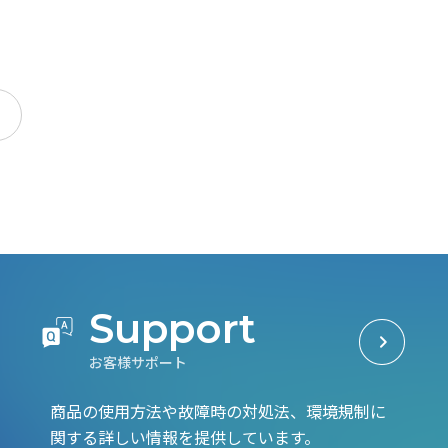
S
u
p
p
o
r
t
お
客
様
サ
ポ
ー
ト
商品の使用方法や故障時の対処法、環境規制に
関する詳しい情報を提供しています。