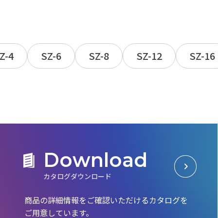
Z-4
SZ-6
SZ-8
SZ-12
SZ-16
D
o
w
n
l
o
a
d
カ
タ
ロ
グ
ダ
ウ
ン
ロ
ー
ド
商品の詳細情報をご確認いただける
カタログを
ご用意しています。