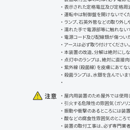
表示された定格電圧及び定格周波
運転中は制御盤を開けないでくだ
ランプ、石英外管などの取り外し
濡れた手で電源部等に触れないで
電源コード及び配線類が傷ついた
アースは必ず取り付けてください。
本装置の改造、分解は絶対にしな
点灯中のランプは、絶対に直接肉
紫外線（殺菌線）を皮膚にあてない
殺菌ランプは、水銀を含んでいま
注意
屋内用装置のため屋外では使用し
引火する危険性の雰囲気（ガソリン
振動や衝撃のあるところには装置
酸などの腐食性雰囲気のところで
装置の取付工事は、必ず専門業者