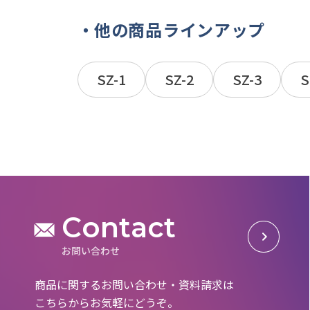
他の商品ラインアップ
SZ-1
SZ-2
SZ-3
S
C
o
n
t
a
c
t
お
問
い
合
わ
せ
商品に関するお問い合わせ・資料請求は
こちらからお気軽にどうぞ。