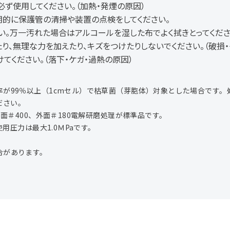
ず使用してください。（加熱・発煙の原因）
的に保護管の清掃や装置の点検をしてください。
い。万一汚れた場合はアルコールを湿した布でよく拭きとってくださ
り、無理な力を加えたり、キズをつけたりしないでください。（破損・
てください。（落下・ケガ・過熱の原因）
率が99％以上（1cmセル）で枯草菌（芽胞体）対象とした場合です
ださい。
内面＃400、外面＃180電解研磨処理が標準品です。
使用圧力は最大1.0ＭPaです。
合があります。