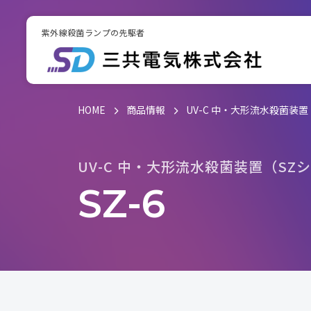
紫外線殺菌ランプの先駆者
HOME
商品情報
UV-C 中・大形流水殺菌装置
U
V
-
C
中
・
大
形
流
水
殺
菌
装
置
（
S
Z
シ
S
Z
-
6