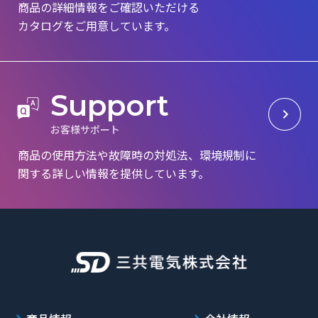
商品の詳細情報をご確認いただける
カタログを
ご用意しています。
S
u
p
p
o
r
t
お
客
様
サ
ポ
ー
ト
商品の使用方法や故障時の対処法、環境規制に
関する詳しい情報を提供しています。