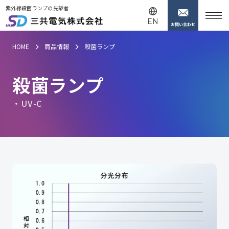
紫外線殺菌ランプの先駆者
EN
お問い合わせ
HOME
商品情報
殺菌ランプ
殺
菌
ラ
ン
プ
U
V
-
C