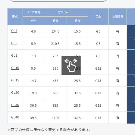
ランプ電力
寸法（mm）
形式
口金
水銀含有
（W）
管長
管径
GL4
4.6
134.5
15.5
G5
有
GL6
5.9
210.5
15.5
G5
有
GL8
7.9
287
15.5
G5
有
GL10
9.5
330
25.5
G13
有
GL15
14.7
436
25.5
G13
有
GL20
19.0
580
32.5
G13
有
GL30
30.5
893
25.5
G13
有
GL40
39.5
1198
32.5
G13
有
※商品の仕様は予告なく変更する場合があります。