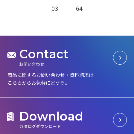
03
｜ 64
C
o
n
t
a
c
t
お
問
い
合
わ
せ
商品に関するお問い合わせ・資料請求は
こちらからお気軽にどうぞ。
D
o
w
n
l
o
a
d
カ
タ
ロ
グ
ダ
ウ
ン
ロ
ー
ド