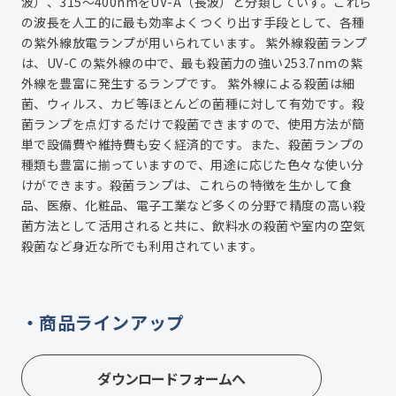
波）、315～400nmをUV-A（長波）と分類していす。これら
の波長を人工的に最も効率よくつくり出す手段として、各種
の紫外線放電ランプが用いられています。 紫外線殺菌ランプ
は、UV-C の紫外線の中で、最も殺菌力の強い253.7nmの紫
外線を豊富に発生するランプです。 紫外線による殺菌は細
菌、ウィルス、カビ等ほとんどの菌種に対して有効です。殺
菌ランプを点灯するだけで殺菌できますので、使用方法が簡
単で設備費や維持費も安く経済的です。また、殺菌ランプの
種類も豊富に揃っていますので、用途に応じた色々な使い分
けができます。殺菌ランプは、これらの特徴を生かして食
品、医療、化粧品、電子工業など多くの分野で精度の高い殺
菌方法として活用されると共に、飲料水の殺菌や室内の空気
殺菌など身近な所でも利用されています。
商品ラインアップ