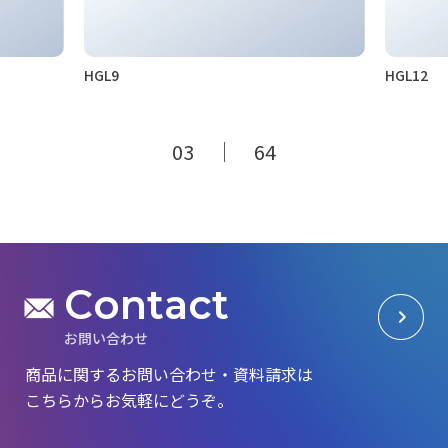
HGL9
HGL12
03
｜ 64
C
o
n
t
a
c
t
お
問
い
合
わ
せ
商品に関するお問い合わせ・資料請求は
こちらからお気軽にどうぞ。