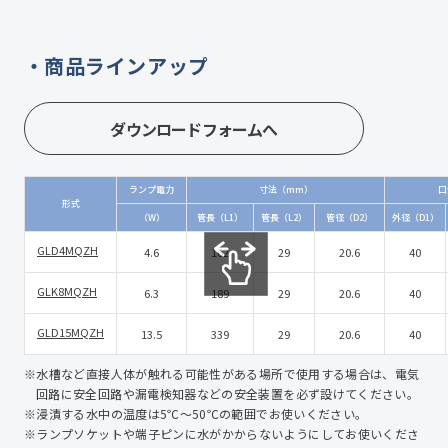
商品ラインアップ
ランプ電力
寸法（mm）
口
形式
（W）
管長（L1）
管長（L2）
管径（D2）
外径（D1）
GLD4MQZH
4.6
162
29
20.6
40
GLK8MQZH
6.3
189
29
20.6
40
GLD15MQZH
13.5
339
29
20.6
40
※⽔槽など直接⼈体が触れる可能性がある場所で使用する場合は、電気
回路に安全回路や漏電検知器などの安全装置を必ず設けてください。
※浸漬する⽔中の温度は5℃〜50℃の範囲でお使いください。
※ランプソケットや端子ピンに⽔がかからないようにしてお使いくださ