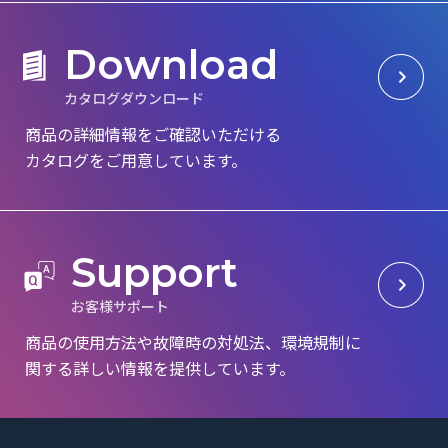
D
o
w
n
l
o
a
d
カ
タ
ロ
グ
ダ
ウ
ン
ロ
ー
ド
商品の詳細情報をご確認いただける
カタログを
ご用意しています。
S
u
p
p
o
r
t
お
客
様
サ
ポ
ー
ト
商品の使用方法や故障時の対処法、環境規制に
関する詳しい情報を提供しています。