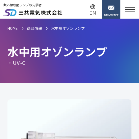
紫外線殺菌ランプの先駆者
EN
お問い合わせ
HOME
商品情報
水中用オゾンランプ
水
中
用
オ
ゾ
ン
ラ
ン
プ
U
V
-
C